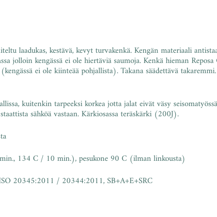
teltu laadukas, kestävä, kevyt turvakenkä. Kengän materiaali antistaa
assa jolloin kengässä ei ole hiertäviä saumoja. Kenkä hieman Reposa 
n (kengässä ei ole kiinteää pohjallista). Takana säädettävä takaremmi.
sa, kuitenkin tarpeeksi korkea jotta jalat eivät väsy seisomatyössä
taattista sähköä vastaan. Kärkiosassa teräskärki (200J).
ta
min., 134 C / 10 min.), pesukone 90 C (ilman linkousta)
 EN ISO 20345:2011 / 20344:2011, SB+A+E+SRC