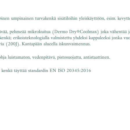
inen umpinainen turvakenkä sisätiloihin yleiskäyttöön, esim. kevytt
ttävää, pehmeää mikrokuitua (Dermo Dry
®
Coolmax) joka vähentää ja
kenkä; erikoisteknologialla valmistettu yhdeksi kappaleeksi jonka vuo
via (200J). Kantapään alueella iskunvaimennus.
hja luistamaton, vedenpitävä, pistosuojattu, antistaattinen.
u kenkä täyttää standardin EN ISO 20345:2016