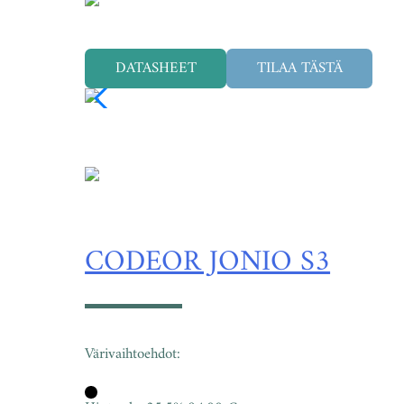
DATASHEET
TILAA TÄSTÄ
CODEOR JONIO S3
Värivaihtoehdot: