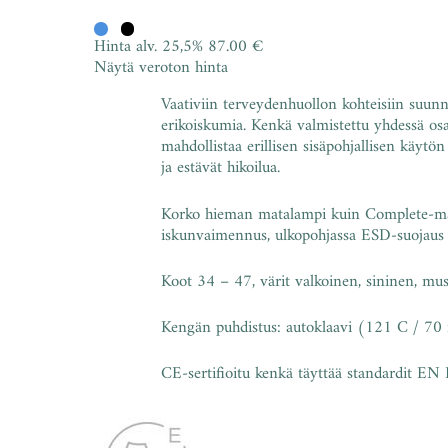
Hinta alv. 25,5%
87.00 €
Näytä veroton hinta
Vaativiin terveydenhuollon kohteisiin suunni
erikoiskumia. Kenkä valmistettu yhdessä os
mahdollistaa erillisen sisäpohjallisen käytö
ja estävät hikoilua.
Korko hieman matalampi kuin Complete-mallis
iskunvaimennus, ulkopohjassa ESD-suojaus s
Koot 34 – 47, värit valkoinen, sininen, mus
Kengän puhdistus: autoklaavi (121 C / 70 
CE-sertifioitu kenkä täyttää standardit