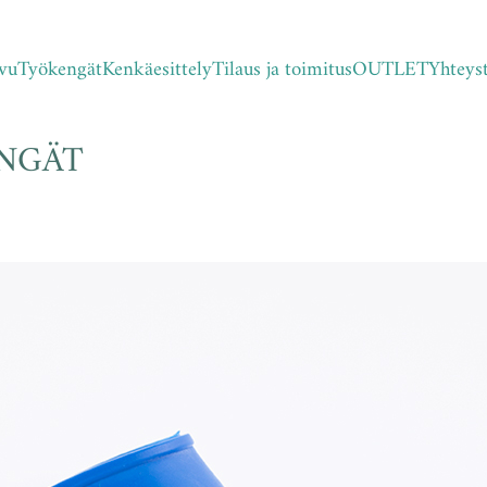
vu
Työkengät
Kenkäesittely
Tilaus ja toimitus
OUTLET
Yhteys
NGÄT