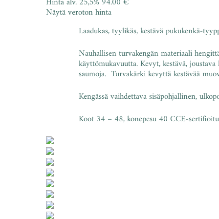
Hinta alv. 25,5%
94.00 €
Näytä veroton hinta
Laadukas, tyylikäs, kestävä pukukenkä-tyypp
Nauhallisen turvakengän materiaali hengi
käyttömukavuutta. Kevyt, kestävä, joustava 
saumoja. Turvakärki kevyttä kestävää muo
Kengässä vaihdettava sisäpohjallinen, ulkopo
Koot 34 – 48, konepesu 40 CCE-sertifioit