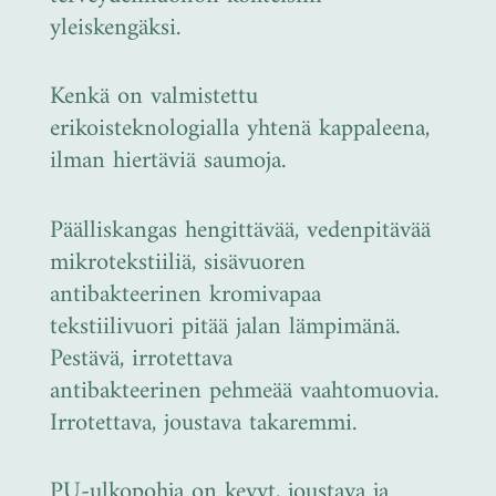
yleiskengäksi.
Kenkä on valmistettu
erikoisteknologialla yhtenä kappaleena,
ilman hiertäviä saumoja.
Päälliskangas hengittävää, vedenpitävää
mikrotekstiiliä, sisävuoren
antibakteerinen kromivapaa
tekstiilivuori pitää jalan lämpimänä.
Pestävä, irrotettava
antibakteerinen pehmeää vaahtomuovia.
Irrotettava, joustava takaremmi.
PU-ulkopohja on kevyt, joustava ja