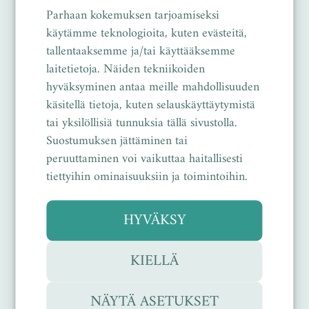
erikoisteknologialla yhtenä kappaleena,
Parhaan kokemuksen tarjoamiseksi
ilman hiertäviä saumoja.
käytämme teknologioita, kuten evästeitä,
tallentaaksemme ja/tai käyttääksemme
laitetietoja. Näiden tekniikoiden
Päälliskangas hengittävää, vedenpitävää
hyväksyminen antaa meille mahdollisuuden
mikrotekstiiliä, sisävuoren
käsitellä tietoja, kuten selauskäyttäytymistä
antibakteerinen kromivapaa
tai yksilöllisiä tunnuksia tällä sivustolla.
tekstiilivuori pitää jalan lämpimänä.
Suostumuksen jättäminen tai
Pestävä, irrotettava antibakteerinen
peruuttaminen voi vaikuttaa haitallisesti
pehmeää vaahtomuovia.
tiettyihin ominaisuuksiin ja toimintoihin.
PU-ulkopohja on kevyt, joustava ja
HYVÄKSY
liukumaton.
KIELLÄ
Koot 35 – 45
NÄYTÄ ASETUKSET