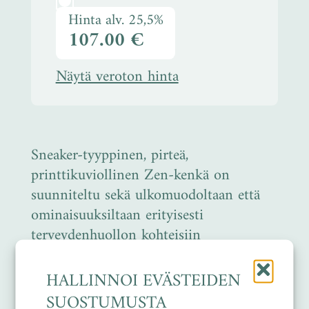
Hinta alv. 25,5%
107.00 €
Näytä veroton hinta
Sneaker-tyyppinen, pirteä,
printtikuviollinen Zen-kenkä on
suunniteltu sekä ulkomuodoltaan että
ominaisuuksiltaan erityisesti
terveydenhuollon kohteisiin
yleiskengäksi.
HALLINNOI EVÄSTEIDEN
Kenkä on valmistettu
SUOSTUMUSTA