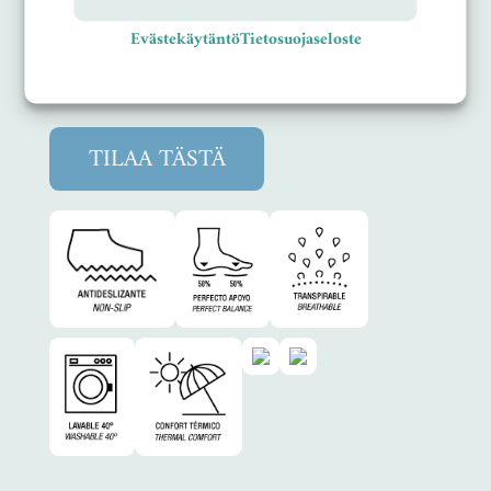
CE-sertifioitu kenkä täyttää standardin
Evästekäytäntö
Tietosuojaseloste
EN ISO 20347
TILAA TÄSTÄ