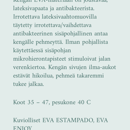
Kengän EVA-materiaali on joustavaa,
lateksivapaata ja antibakteerista.
Irrotettava lateksivaahtomuovilla
täytetty irrotettava/vaihdettava
antibakteerinen sisäpohjallinen antaa
kengälle pehmeyttä. Ilman pohjallista
käytettäessä sisäpohjan
mikrohierontapisteet stimuloivat jalan
verenkiertoa. Kengän sivujen ilma-aukot
estävät hikoilua, pehmeä takaremmi
tukee jalkaa.
Koot 35 – 47, pesukone 40 C
Kuviolliset EVA ESTAMPADO, EVA
ENJOY