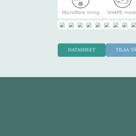
DATASHEET
TILAA T