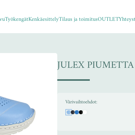
vu
Työkengät
Kenkäesittely
Tilaus ja toimitus
OUTLET
Yhteys
JULEX PIUMETTA
Värivaihtoehdot: