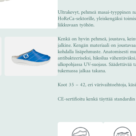
Ultrakevyt, pehmeä masai-tyyppinen na
HoReCa-sektorille, yleiskengäksi toimis
liikkuvaan työhön.
Kenkä on hyvin pehmeä, joustava, keinuva
jalkine. Kengän materiaali on joustava
kohdalla lisäpehmuste. Anatomisesti muo
antibakteeriseksi, hikoilua vähentäväks
ulkopohjassa UV-suojaus. Säädettävää t
tukemassa jalkaa takana.
Koot 35 – 42, eri värivaihtoehtoja, k
CE-sertifioitu kenkä täyttää standard