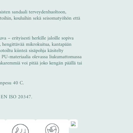
isten sandaali terveydenhuoltoon,
toihin, kouluihin sekä seisomatyöhön että
 – erityisesti herkille jaloille sopiva
a, hengittävää mikrokuitua, kantapään
toiltu kiinteä sisäpohja käsitelty
i. PU-materiaalia olevassa liukumattomassa
akaremmiä voi pitää joko kengän päällä tai
äsinpesu 40 C.
in EN ISO 20347.